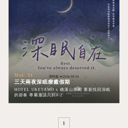
May. 31
三天兩夜深眠療癒假期
HOTEL UKETAMO x 礁溪山形閣 重新找回深眠
的節奏 專屬邀請只到8/2
1