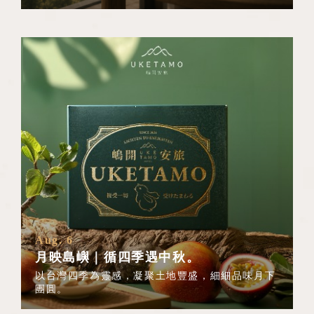
Aug. 6
月映島嶼｜循四季遇中秋。
以台灣四季為靈感，凝聚土地豐盛，細細品味月下
團圓。