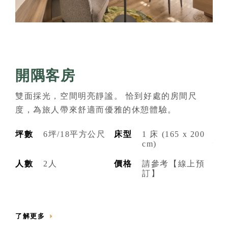
嵨
開隅客房
剛
雙面採光，空間明亮靜謐。 恰到好處的房間尺
調
度，為旅人帶來舒適而優雅的休憩體驗。
嵨
坪數
6坪/18平方公尺
床型
1 床 (165 x 200
坪
cm)
人數
2人
價格
請參考【線上預
人
訂】
了解更多
了解