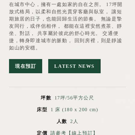
在城市中心，擁有一處如家的自在之所。 17坪開
放式格局，以柔和自然光貫穿客廳與臥室， 讓短
期旅居的日子，也能回歸生活的節奏。 無論是摯
友同行，或伴侶相伴， 都能在這裡安然煮茶、靜
坐、對話， 共享屬於彼此的舒心時光。 交通便
捷，轉身即達城市的脈動， 回到房裡，則是靜謐
如山的安穩。
現在預訂
LATEST NEWS
坪數
17坪/56平方公尺
床型
1 床 (180 x 200 cm)
人數
2人
定價
請參考【線上預訂】