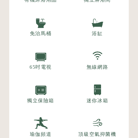
免治馬桶
浴缸
65吋電視
無線網路
獨立保險箱
迷你冰箱
瑜伽頻道
頂級空氣抑菌機