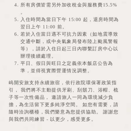
所有房價皆需另外加收稅金與服務費15.5%
。
入住時間為當日下午 15:00 起，退房時間為
翌日上午 11:00 前。
若於入住當日遇不可抗力因素（如地震導致
交通中斷，或中央氣象局發布陸上颱風警報
等），請於入住日起三日內聯繫訂房中心以
辦理後續處理。
平日、假日與旺日之定義依本飯店公告為
準，並得視實際營運情況調整。
嵨開安旅支持永續旅宿，依行政院環保署政策指
引， 我們將不主動提供牙刷、刮鬍刀、浴帽、梳
子等一次性備品， 邀請旅人一同為環境減少負
擔，為生活留下更多純淨空間。 如您有需要，請
隨時洽詢櫃檯，我們樂意為您提供協助。 謝謝您
與我們共同練習 - 以更少，感受更多。