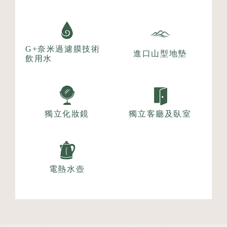
G+奈米過濾膜技術
進口山型地墊
飲用水
獨立化妝鏡
獨立客廳及臥室
電熱水壺