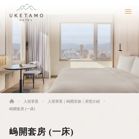
入宿享受
入宿享受｜嵨開安旅｜房型介紹
嵨開套房 (一床)
嵨開套房 (一床)